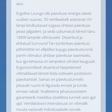
alus.
Ergoline Lounge viib päevituse energia täiesti
uudses suunas. 50 vertikaalselt asetsevat UV-
lampi kindlustavad sügava ühtlase päevituse
peast jalgadeni. Ja seda uskumatult kiiresti tänu
180W lampide võimsusele. Disainitud ja
ehitatud Surround Tan (ümbritsev päevitus)
põhimõttel on elliptilise kujuga päevitustunnel,
parim võimalus ühtlase päevituse saamiseks,
kus iga kehaosa on lampidest võrdsel kaugusel.
Ergonoomiliselt disainitud käepidemed
võimaldavad kiiresti leida sobivaim positsioon
päevitamisel. Samas on päevitustunnelis
piisavalt ruumi et liigutada ennast ja tunda
ennast vabalt. Kvaliteetne jahutussüsteem
garanteerib meeldiva sisekliima tunneli sees igal
ajal. Ventilatsiooni intensiivsust on võimalik
muuta vastavalt individuaalsele soovile.