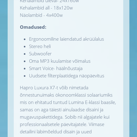
Kehalambid üleval- 24x160w
Kehalambid all - 18x120w
Näolambid - 4x400w
Omadused:
Ergonoomiline laiendatud akrüülalus
Stereo heli
Subwoofer
Oma MP3 kuulamise võimalus
Smart Voice- häälnõustaja
Uudsete filterplaatidega näopäevitus
Hapro Luxura X7-t võib nimetada
õnnestunuimaks ökonoomklassi solaariumiks
mis on ehitatud tuntud Lumina E-klassi baasile,
samas on aga täiesti ainulaadse disaini ja
mugavuspakettidega. Sobib nii algajatele kui
professionaalsetele päevitajatele. Viimase
detailini läbimõeldud disain ja uued