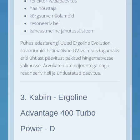
reflektor kaelapäevitus
häälnõustaja
kõrgsurve näolambid
resoneeriv heli
kaheastmeline jahutussüsteem
Puhas edasiareng! Uued Ergoline Evolution
solaariumid. Ultimatiivne UV-võimsus tagamaks
eriti ühtlast päevitust pakitud hingematvasse
välimusse. Arvukate uute erijoontega nagu
resoneeriv heli ja ühtlustatud päevitus.
3. Kabiin - Ergoline
Advantage 400 Turbo
Power - D