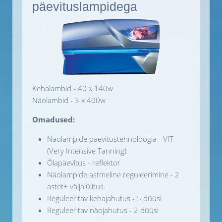
päevituslampidega
Kehalambid - 40 x 140w
Näolambid - 3 x 400w
Omadused:
Näolampide päevitustehnoloogia - VIT
(Very Intensive Tanning)
Õlapäevitus - reflektor
Näolampide astmeline reguleerimine - 2
astet+ väljalülitus.
Reguleeritav kehajahutus - 5 düüsi
Reguleeritav näojahutus - 2 düüsi