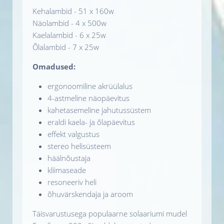
Kehalambid - 51 x 160w
Näolambid - 4 x 500w
Kaelalambid - 6 x 25w
Õlalambid - 7 x 25w
Omadused:
ergonoomiline akrüülalus
4-astmeline näopäevitus
kahetasemeline jahutussüstem
eraldi kaela- ja õlapäevitus
effekt valgustus
stereo helisüsteem
häälnõustaja
kliimaseade
resoneeriv heli
õhuvärskendaja ja aroom
Täisvarustusega populaarne solaariumi mudel