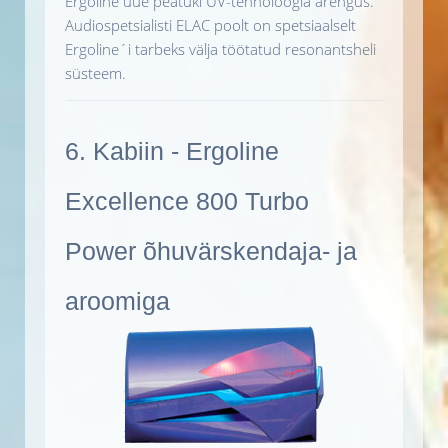
Ergoline uue peatüki UV-tehnoloogia arengus.
Audiospetsialisti ELAC poolt on spetsiaalselt
Ergoline´i tarbeks välja töötatud resonantsheli
süsteem.
6. Kabiin - Ergoline
Excellence 800 Turbo
Power õhuvärskendaja- ja
aroomiga