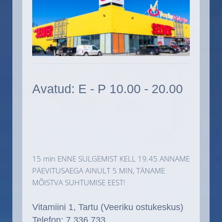
Avatud: E - P 10.00 - 20.00
15 min ENNE SULGEMIST KELL 19.45 ANNAME
PÄEVITUSAEGA AINULT 5 MIN, TÄNAME
MÕISTVA SUHTUMISE EEST!
Vitamiini 1, Tartu (Veeriku ostukeskus)
Telefon: 7 336 733