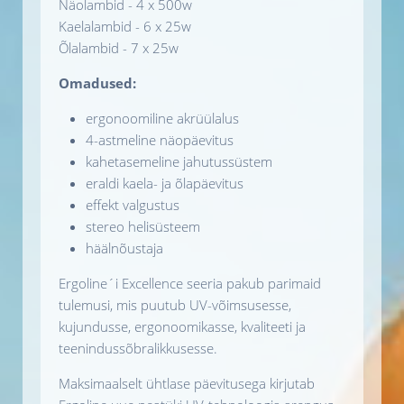
Näolambid - 4 x 500w
Kaelalambid - 6 x 25w
Õlalambid - 7 x 25w
Omadused:
ergonoomiline akrüülalus
4-astmeline näopäevitus
kahetasemeline jahutussüstem
eraldi kaela- ja õlapäevitus
effekt valgustus
stereo helisüsteem
häälnõustaja
Ergoline´i Excellence seeria pakub parimaid
tulemusi, mis puutub UV-võimsusesse,
kujundusse, ergonoomikasse, kvaliteeti ja
teenindussõbralikkusesse.
Maksimaalselt ühtlase päevitusega kirjutab