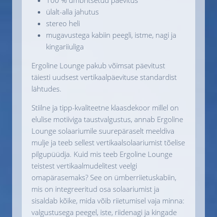
ülalt-alla jahutus
stereo heli
mugavustega kabiin peegli, istme, nagi ja
kingariiuliga
Ergoline Lounge pakub võimsat päevitust
täiesti uudsest vertikaalpäevituse standardist
lähtudes.
Stiilne ja tipp-kvaliteetne klaasdekoor millel on
elulise motiiviga taustvalgustus, annab Ergoline
Lounge solaariumile suurepäraselt meeldiva
mulje ja teeb sellest vertikaalsolaariumist tõelise
pilgupüüdja. Kuid mis teeb Ergoline Lounge
teistest vertikaalmudelitest veelgi
omapärasemaks? See on ümberriietuskabiin,
mis on integreeritud osa solaariumist ja
sisaldab kõike, mida võib riietumisel vaja minna:
valgustusega peegel, iste, riidenagi ja kingade